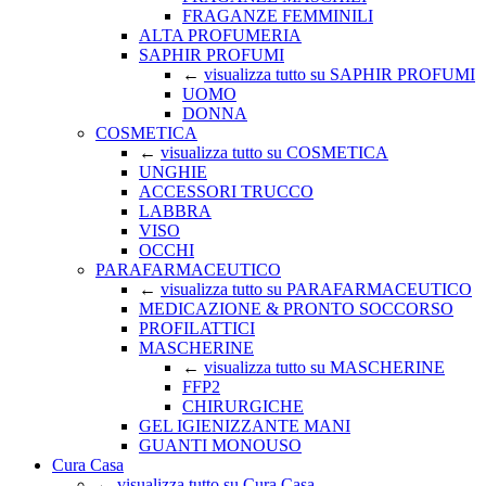
FRAGANZE FEMMINILI
ALTA PROFUMERIA
SAPHIR PROFUMI
←
visualizza tutto su SAPHIR PROFUMI
UOMO
DONNA
COSMETICA
←
visualizza tutto su COSMETICA
UNGHIE
ACCESSORI TRUCCO
LABBRA
VISO
OCCHI
PARAFARMACEUTICO
←
visualizza tutto su PARAFARMACEUTICO
MEDICAZIONE & PRONTO SOCCORSO
PROFILATTICI
MASCHERINE
←
visualizza tutto su MASCHERINE
FFP2
CHIRURGICHE
GEL IGIENIZZANTE MANI
GUANTI MONOUSO
Cura Casa
←
visualizza tutto su Cura Casa