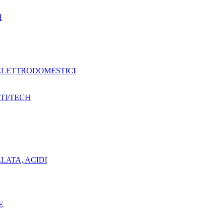
I
 ELETTRODOMESTICI
TI/TECH
ILLATA, ACIDI
E