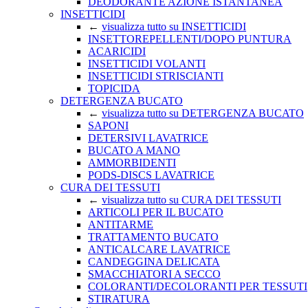
DEODORANTE AZIONE ISTANTANEA
INSETTICIDI
←
visualizza tutto su INSETTICIDI
INSETTOREPELLENTI/DOPO PUNTURA
ACARICIDI
INSETTICIDI VOLANTI
INSETTICIDI STRISCIANTI
TOPICIDA
DETERGENZA BUCATO
←
visualizza tutto su DETERGENZA BUCATO
SAPONI
DETERSIVI LAVATRICE
BUCATO A MANO
AMMORBIDENTI
PODS-DISCS LAVATRICE
CURA DEI TESSUTI
←
visualizza tutto su CURA DEI TESSUTI
ARTICOLI PER IL BUCATO
ANTITARME
TRATTAMENTO BUCATO
ANTICALCARE LAVATRICE
CANDEGGINA DELICATA
SMACCHIATORI A SECCO
COLORANTI/DECOLORANTI PER TESSUTI
STIRATURA