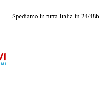
o saranno omaggio per importi superiori a 49.90 € e su impor