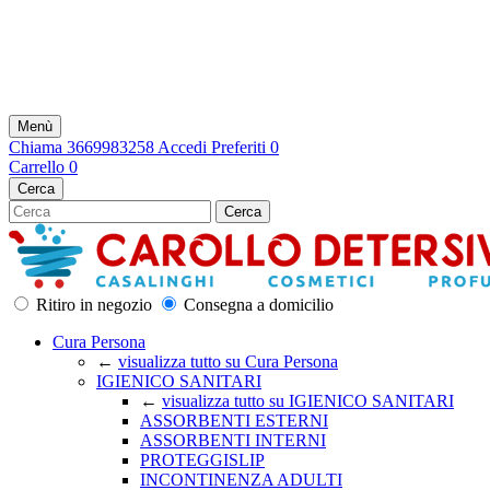
Le spese di consegna solo su Palerm
Menù
Chiama
3669983258
Accedi
Preferiti
0
Carrello
0
Cerca
Cerca
Ritiro in negozio
Consegna a domicilio
Cura Persona
←
visualizza tutto su Cura Persona
IGIENICO SANITARI
←
visualizza tutto su IGIENICO SANITARI
ASSORBENTI ESTERNI
ASSORBENTI INTERNI
PROTEGGISLIP
INCONTINENZA ADULTI