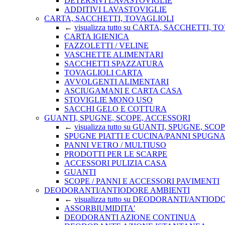
DETERSIVI LAVASTOVIGLIE
ADDITIVI LAVASTOVIGLIE
CARTA, SACCHETTI, TOVAGLIOLI
←
visualizza tutto su CARTA, SACCHETTI, 
CARTA IGIENICA
FAZZOLETTI / VELINE
VASCHETTE ALIMENTARI
SACCHETTI SPAZZATURA
TOVAGLIOLI CARTA
AVVOLGENTI ALIMENTARI
ASCIUGAMANI E CARTA CASA
STOVIGLIE MONO USO
SACCHI GELO E COTTURA
GUANTI, SPUGNE, SCOPE, ACCESSORI
←
visualizza tutto su GUANTI, SPUGNE, SC
SPUGNE PIATTI E CUCINA/PANNI SPUGN
PANNI VETRO / MULTIUSO
PRODOTTI PER LE SCARPE
ACCESSORI PULIZIA CASA
GUANTI
SCOPE / PANNI E ACCESSORI PAVIMENTI
DEODORANTI/ANTIODORE AMBIENTI
←
visualizza tutto su DEODORANTI/ANTIO
ASSORBIUMIDITA'
DEODORANTI AZIONE CONTINUA