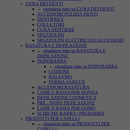
CURA DEI DENTI
←
visualizza tutto su CURA DEI DENTI
ACCESSORI PULIZIA DENTI
DENTIFRICI
COLLUTORI
CURA DENTIERE
SPAZZOLINI
SPAZZOLINI ELETTRICI ED ACCESSORI
RASATURA E DEPILAZIONE
←
visualizza tutto su RASATURA E
DEPILAZIONE
DOPOBARBA
←
visualizza tutto su DOPOBARBA
LOZIONE
BALSAMO
FERMA SANGUE
ACCESSORI RASATURA
LAME E RASOI PER DONNA
DEPILAZIONE COSMETICA
PRE - DOPO DEPILAZIONE
LAME E RASOI PER UOMO
SCHIUME BARBA / PREBARBA
PRODOTTI PER CAPELLI
←
visualizza tutto su PRODOTTI PER
CAPELLI