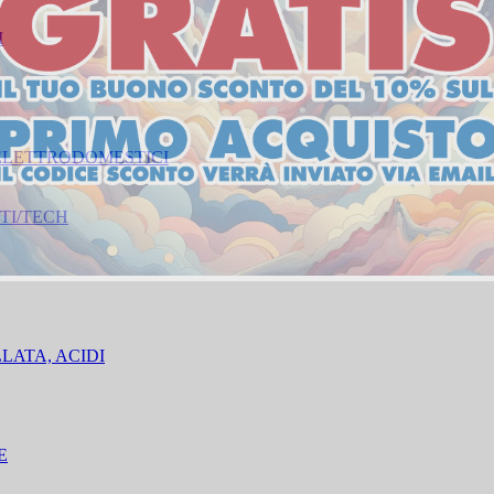
I
 ELETTRODOMESTICI
TI/TECH
ILLATA, ACIDI
E