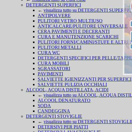
DETERGENTI SUPERFICI
←
visualizza tutto su DETERGENTI SUPERFIC
ANTIPOLVERE
PULITORI VETRO MULTIUSO
ANTICALCARE/PULITORE UNIVERSALE
CERA PAVIMENTI E DECERANTI
CURA E MANUTENZIONE SCARICHI
PULITORI FORNI/CAMINI/STUFE E ALTRI
PULITORI METALLI
CURA WC
DETERGENTI SPECIFICI PER PELLE/TAPPE
CURA MOBILI
SGRASSATORI
PAVIMENTI
SALVIETTE IGIENIZZANTI PER SUPERFICI
SALVIETTE PULIZIA OCCHIALI
ALCOOL, ACQUA DISTILLATA, ACIDI
←
visualizza tutto su ALCOOL, ACQUA DIST
ALCOOL DENATURATO
SODA
CANDEGGINA
DETERGENTI STOVIGLIE
←
visualizza tutto su DETERGENTI STOVIGLI
DETERSIVI PER PIATTI