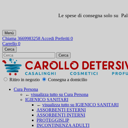
Le spese di consegna solo su Palerm
Menù
Chiama
3669983258
Accedi
Preferiti
0
Carrello
0
Cerca
Cerca
Ritiro in negozio
Consegna a domicilio
Cura Persona
←
visualizza tutto su Cura Persona
IGIENICO SANITARI
←
visualizza tutto su IGIENICO SANITARI
ASSORBENTI ESTERNI
ASSORBENTI INTERNI
PROTEGGISLIP
INCONTINENZA ADULTI