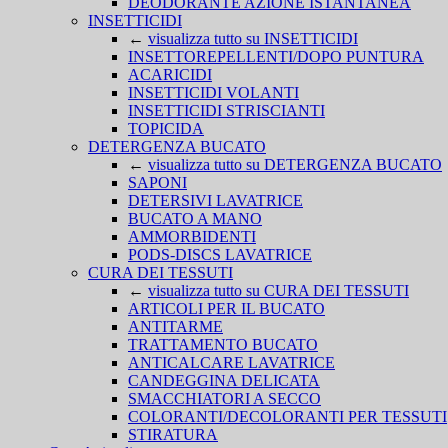
DEODORANTE AZIONE ISTANTANEA
INSETTICIDI
←
visualizza tutto su INSETTICIDI
INSETTOREPELLENTI/DOPO PUNTURA
ACARICIDI
INSETTICIDI VOLANTI
INSETTICIDI STRISCIANTI
TOPICIDA
DETERGENZA BUCATO
←
visualizza tutto su DETERGENZA BUCATO
SAPONI
DETERSIVI LAVATRICE
BUCATO A MANO
AMMORBIDENTI
PODS-DISCS LAVATRICE
CURA DEI TESSUTI
←
visualizza tutto su CURA DEI TESSUTI
ARTICOLI PER IL BUCATO
ANTITARME
TRATTAMENTO BUCATO
ANTICALCARE LAVATRICE
CANDEGGINA DELICATA
SMACCHIATORI A SECCO
COLORANTI/DECOLORANTI PER TESSUTI
STIRATURA