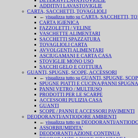
DETERSIVI LAVASTOVIGLIE
ADDITIVI LAVASTOVIGLIE
CARTA, SACCHETTI, TOVAGLIOLI
←
visualizza tutto su CARTA, SACCHETTI, 
CARTA IGIENICA
FAZZOLETTI / VELINE
VASCHETTE ALIMENTARI
SACCHETTI SPAZZATURA
TOVAGLIOLI CARTA
AVVOLGENTI ALIMENTARI
ASCIUGAMANI E CARTA CASA
STOVIGLIE MONO USO
SACCHI GELO E COTTURA
GUANTI, SPUGNE, SCOPE, ACCESSORI
←
visualizza tutto su GUANTI, SPUGNE, SC
SPUGNE PIATTI E CUCINA/PANNI SPUGN
PANNI VETRO / MULTIUSO
PRODOTTI PER LE SCARPE
ACCESSORI PULIZIA CASA
GUANTI
SCOPE / PANNI E ACCESSORI PAVIMENTI
DEODORANTI/ANTIODORE AMBIENTI
←
visualizza tutto su DEODORANTI/ANTIO
ASSORBIUMIDITA'
DEODORANTI AZIONE CONTINUA