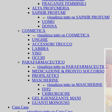
FRAGANZE FEMMINILI
ALTA PROFUMERIA
SAPHIR PROFUMI
←
visualizza tutto su SAPHIR PROFUMI
UOMO
DONNA
COSMETICA
←
visualizza tutto su COSMETICA
UNGHIE
ACCESSORI TRUCCO
LABBRA
VISO
OCCHI
PARAFARMACEUTICO
←
visualizza tutto su PARAFARMACEUTICO
MEDICAZIONE & PRONTO SOCCORSO
PROFILATTICI
MASCHERINE
←
visualizza tutto su MASCHERINE
FFP2
CHIRURGICHE
GEL IGIENIZZANTE MANI
GUANTI MONOUSO
Cura Casa
←
visualizza tutto su Cura Casa