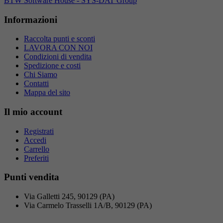
BTW Software House - SYS-DAT Group
Informazioni
Raccolta punti e sconti
LAVORA CON NOI
Condizioni di vendita
Spedizione e costi
Chi Siamo
Contatti
Mappa del sito
Il mio account
Registrati
Accedi
Carrello
Preferiti
Punti vendita
Via Galletti 245, 90129 (PA)
Via Carmelo Trasselli 1A/B, 90129 (PA)