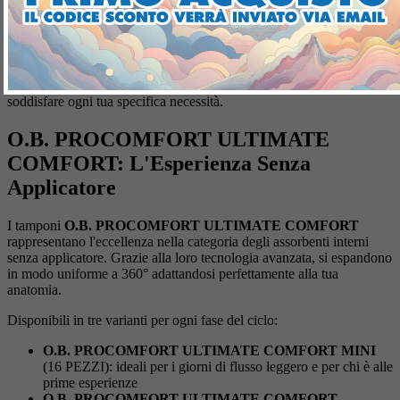
Scopri la nostra selezione premium di
assorbenti interni
, progettati
per offrirti massima protezione e comfort durante tutto il ciclo
mestruale. La nostra gamma comprende i migliori prodotti
O.B.
e
TAMPAX
, con diverse opzioni di assorbenza e tipologia per
soddisfare ogni tua specifica necessità.
O.B. PROCOMFORT ULTIMATE
COMFORT: L'Esperienza Senza
Applicatore
I tamponi
O.B. PROCOMFORT ULTIMATE COMFORT
rappresentano l'eccellenza nella categoria degli assorbenti interni
senza applicatore. Grazie alla loro tecnologia avanzata, si espandono
in modo uniforme a 360° adattandosi perfettamente alla tua
anatomia.
Disponibili in tre varianti per ogni fase del ciclo:
O.B. PROCOMFORT ULTIMATE COMFORT MINI
(16 PEZZI): ideali per i giorni di flusso leggero e per chi è alle
prime esperienze
O.B. PROCOMFORT ULTIMATE COMFORT