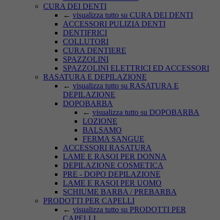
CURA DEI DENTI
←
visualizza tutto su CURA DEI DENTI
ACCESSORI PULIZIA DENTI
DENTIFRICI
COLLUTORI
CURA DENTIERE
SPAZZOLINI
SPAZZOLINI ELETTRICI ED ACCESSORI
RASATURA E DEPILAZIONE
←
visualizza tutto su RASATURA E
DEPILAZIONE
DOPOBARBA
←
visualizza tutto su DOPOBARBA
LOZIONE
BALSAMO
FERMA SANGUE
ACCESSORI RASATURA
LAME E RASOI PER DONNA
DEPILAZIONE COSMETICA
PRE - DOPO DEPILAZIONE
LAME E RASOI PER UOMO
SCHIUME BARBA / PREBARBA
PRODOTTI PER CAPELLI
←
visualizza tutto su PRODOTTI PER
CAPELLI