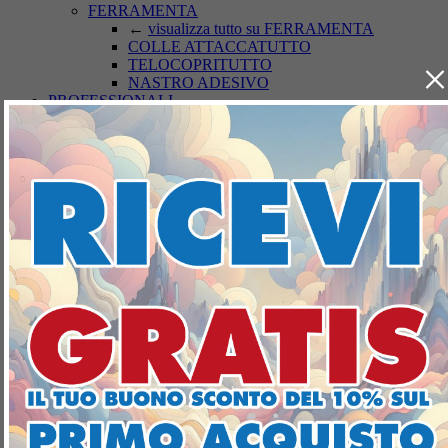
FERRAMENTA
←
visualizza tutto su FERRAMENTA
COLLE ATTACCATUTTO
×
TELOCOPRITUTTO
NASTRO ADESIVO
PROFESSIONALI
←
visualizza tutto su PROFESSIONALI
PRODOTTI HCCP
ALTRI PROFESSIONALI
PROMOZIONI
Home
Punti Vendita
Chi Siamo
Contatti
Cura Persona
IGIENICO SANITARI
ASSORBENTI INTERNI
ASSORBENTI INTERNI
Assorbenti Interni: Comfort e Protezione
per Ogni Esigenza