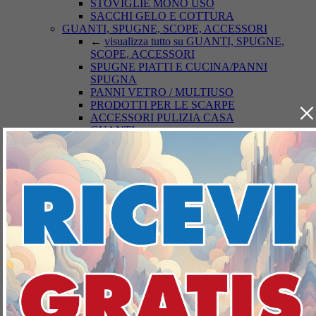
STOVIGLIE MONO USO
SACCHI GELO E COTTURA
GUANTI, SPUGNE, SCOPE, ACCESSORI
←
visualizza tutto su GUANTI, SPUGNE,
SCOPE, ACCESSORI
SPUGNE PIATTI E CUCINA/PANNI
SPUGNA
PANNI VETRO / MULTIUSO
×
PRODOTTI PER LE SCARPE
ACCESSORI PULIZIA CASA
GUANTI
SCOPE / PANNI E ACCESSORI PAVIMENTI
DEODORANTI/ANTIODORE AMBIENTI
←
visualizza tutto su
DEODORANTI/ANTIODORE AMBIENTI
ASSORBIUMIDITA'
DEODORANTI AZIONE CONTINUA
DEODORANTE AZIONE ISTANTANEA
INSETTICIDI
←
visualizza tutto su INSETTICIDI
INSETTOREPELLENTI/DOPO PUNTURA
ACARICIDI
INSETTICIDI VOLANTI
INSETTICIDI STRISCIANTI
TOPICIDA