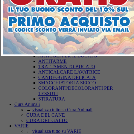
DETERGENZA BUCATO
←
visualizza tutto su DETERGENZA
BUCATO
SAPONI
DETERSIVI LAVATRICE
BUCATO A MANO
AMMORBIDENTI
PODS-DISCS LAVATRICE
CURA DEI TESSUTI
←
visualizza tutto su CURA DEI TESSUTI
ARTICOLI PER IL BUCATO
ANTITARME
TRATTAMENTO BUCATO
ANTICALCARE LAVATRICE
CANDEGGINA DELICATA
SMACCHIATORI A SECCO
COLORANTI/DECOLORANTI PER
TESSUTI
STIRATURA
Cura Animali
←
visualizza tutto su Cura Animali
CURA DEL CANE
CURA DEL GATTO
VARIE
←
visualizza tutto su VARIE