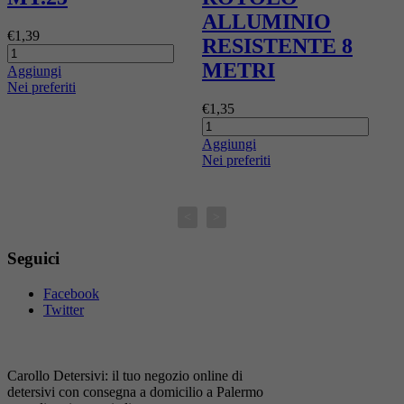
ALLUMINIO
€1,39
€
RESISTENTE 8
METRI
Aggiungi
A
Nei preferiti
N
€1,35
Aggiungi
Nei preferiti
<
>
Seguici
Facebook
Twitter
Carollo Detersivi: il tuo negozio online di
detersivi con consegna a domicilio a Palermo