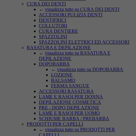
CURA DEI DENTI
←
visualizza tutto su CURA DEI DENTI
ACCESSORI PULIZIA DENTI
DENTIFRICI
COLLUTORI
CURA DENTIERE
SPAZZOLINI
SPAZZOLINI ELETTRICI ED ACCESSORI
RASATURA E DEPILAZIONE
←
visualizza tutto su RASATURA E
DEPILAZIONE
DOPOBARBA
←
visualizza tutto su DOPOBARBA
LOZIONE
BALSAMO
FERMA SANGUE
ACCESSORI RASATURA
LAME E RASOI PER DONNA
DEPILAZIONE COSMETICA
PRE - DOPO DEPILAZIONE
LAME E RASOI PER UOMO
SCHIUME BARBA / PREBARBA
PRODOTTI PER CAPELLI
←
visualizza tutto su PRODOTTI PER
CAPELLI