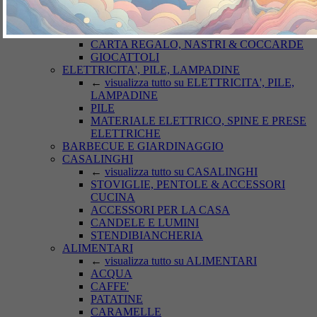
CURA AUTO
CARTOLERIA
←
visualizza tutto su CARTOLERIA
CARTA REGALO, NASTRI & COCCARDE
GIOCATTOLI
ELETTRICITA', PILE, LAMPADINE
←
visualizza tutto su ELETTRICITA', PILE,
LAMPADINE
PILE
MATERIALE ELETTRICO, SPINE E PRESE
ELETTRICHE
BARBECUE E GIARDINAGGIO
CASALINGHI
←
visualizza tutto su CASALINGHI
STOVIGLIE, PENTOLE & ACCESSORI
CUCINA
ACCESSORI PER LA CASA
CANDELE E LUMINI
STENDIBIANCHERIA
ALIMENTARI
←
visualizza tutto su ALIMENTARI
ACQUA
CAFFE'
PATATINE
CARAMELLE