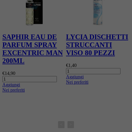
SAPHIR EAU DE
LYCIA DISCHETTI
PARFUM SPRAY
STRUCCANTI
EXCENTRIC MAN
VISO 80 PEZZI
200ML
€1,40
€14,90
€
Aggiungi
Nei preferiti
Aggiungi
A
Nei preferiti
N
<
>