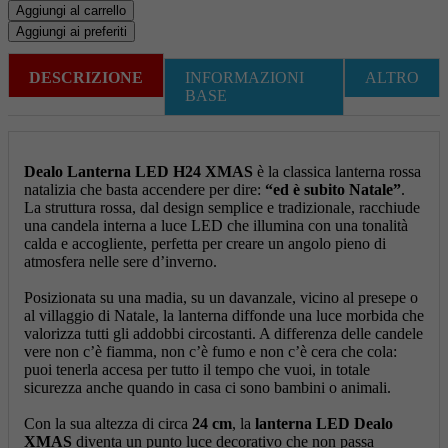
Aggiungi al carrello
Aggiungi ai preferiti
DESCRIZIONE
INFORMAZIONI
ALTRO
BASE
Dealo Lanterna LED H24 XMAS
è la classica lanterna rossa
natalizia che basta accendere per dire:
“ed è subito Natale”
.
La struttura rossa, dal design semplice e tradizionale, racchiude
una candela interna a luce LED che illumina con una tonalità
calda e accogliente, perfetta per creare un angolo pieno di
atmosfera nelle sere d’inverno.
Posizionata su una madia, su un davanzale, vicino al presepe o
al villaggio di Natale, la lanterna diffonde una luce morbida che
valorizza tutti gli addobbi circostanti. A differenza delle candele
vere non c’è fiamma, non c’è fumo e non c’è cera che cola:
puoi tenerla accesa per tutto il tempo che vuoi, in totale
sicurezza anche quando in casa ci sono bambini o animali.
Con la sua altezza di circa
24 cm
, la
lanterna LED Dealo
XMAS
diventa un punto luce decorativo che non passa