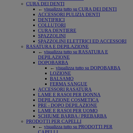
CURA DEI DENTI
←
visualizza tutto su CURA DEI DENTI
ACCESSORI PULIZIA DENTI
DENTIFRICI
COLLUTORI
CURA DENTIERE
SPAZZOLINI
SPAZZOLINI ELETTRICI ED ACCESSORI
RASATURA E DEPILAZIONE
←
visualizza tutto su RASATURA E
DEPILAZIONE
DOPOBARBA
←
visualizza tutto su DOPOBARBA
LOZIONE
BALSAMO
FERMA SANGUE
ACCESSORI RASATURA
LAME E RASOI PER DONNA
DEPILAZIONE COSMETICA
PRE - DOPO DEPILAZIONE
LAME E RASOI PER UOMO
SCHIUME BARBA / PREBARBA
PRODOTTI PER CAPELLI
←
visualizza tutto su PRODOTTI PER
CAPELLI