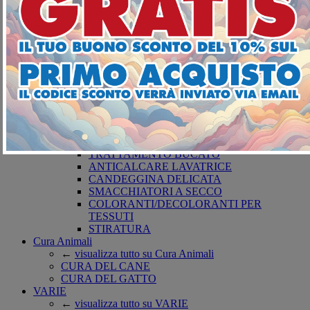
DETERGENZA BUCATO
←
visualizza tutto su DETERGENZA
BUCATO
SAPONI
DETERSIVI LAVATRICE
BUCATO A MANO
AMMORBIDENTI
PODS-DISCS LAVATRICE
CURA DEI TESSUTI
←
visualizza tutto su CURA DEI TESSUTI
ARTICOLI PER IL BUCATO
ANTITARME
TRATTAMENTO BUCATO
ANTICALCARE LAVATRICE
CANDEGGINA DELICATA
SMACCHIATORI A SECCO
COLORANTI/DECOLORANTI PER
TESSUTI
STIRATURA
Cura Animali
←
visualizza tutto su Cura Animali
CURA DEL CANE
CURA DEL GATTO
VARIE
←
visualizza tutto su VARIE