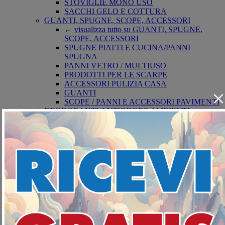
STOVIGLIE MONO USO
SACCHI GELO E COTTURA
GUANTI, SPUGNE, SCOPE, ACCESSORI
←
visualizza tutto su GUANTI, SPUGNE,
SCOPE, ACCESSORI
SPUGNE PIATTI E CUCINA/PANNI
SPUGNA
PANNI VETRO / MULTIUSO
PRODOTTI PER LE SCARPE
ACCESSORI PULIZIA CASA
×
GUANTI
SCOPE / PANNI E ACCESSORI PAVIMENTI
DEODORANTI/ANTIODORE AMBIENTI
←
visualizza tutto su
DEODORANTI/ANTIODORE AMBIENTI
ASSORBIUMIDITA'
DEODORANTI AZIONE CONTINUA
DEODORANTE AZIONE ISTANTANEA
INSETTICIDI
←
visualizza tutto su INSETTICIDI
INSETTOREPELLENTI/DOPO PUNTURA
ACARICIDI
INSETTICIDI VOLANTI
INSETTICIDI STRISCIANTI
TOPICIDA