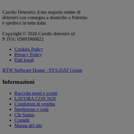
Carollo Detersivi: il tuo negozio online di
detersivi con consegna a domicilio a Palermo
e spedisce in tutta italia
Copyright © 2026 Carollo detersivi srl
P. IVA: 05893960822
Cookies Policy
Privacy Policy
Dati legali
BTW Software House - SYS-DAT Group
Informazioni
Raccolta punti e sconti
LAVORA CON NOI
Condizioni di vendita
Spedizione e costi
Chi Siamo
Contatti
Mappa del sito