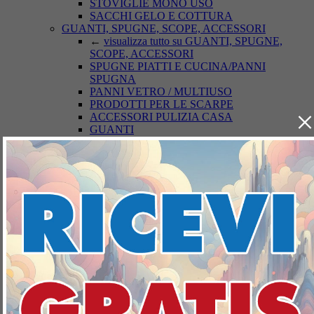
STOVIGLIE MONO USO
SACCHI GELO E COTTURA
GUANTI, SPUGNE, SCOPE, ACCESSORI
←
visualizza tutto su GUANTI, SPUGNE,
SCOPE, ACCESSORI
SPUGNE PIATTI E CUCINA/PANNI
SPUGNA
PANNI VETRO / MULTIUSO
PRODOTTI PER LE SCARPE
×
ACCESSORI PULIZIA CASA
GUANTI
SCOPE / PANNI E ACCESSORI PAVIMENTI
DEODORANTI/ANTIODORE AMBIENTI
←
visualizza tutto su
DEODORANTI/ANTIODORE AMBIENTI
ASSORBIUMIDITA'
DEODORANTI AZIONE CONTINUA
DEODORANTE AZIONE ISTANTANEA
INSETTICIDI
←
visualizza tutto su INSETTICIDI
INSETTOREPELLENTI/DOPO PUNTURA
ACARICIDI
INSETTICIDI VOLANTI
INSETTICIDI STRISCIANTI
TOPICIDA