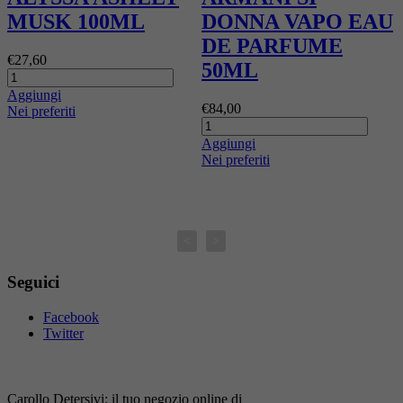
MUSK 100ML
DONNA VAPO EAU
DE PARFUME
€27,60
50ML
Aggiungi
€84,00
Nei preferiti
Aggiungi
€
Nei preferiti
A
N
<
>
Seguici
Facebook
Twitter
Carollo Detersivi: il tuo negozio online di