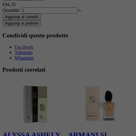
€94,35
Quantità:
+
-
Aggiungi al carrello
Aggiungi ai preferiti
Condividi questo prodotto
Facebook
Telegram
Whatsapp
Prodotti correlati
Y
ALYSSA ASHELY
ARMANI SI