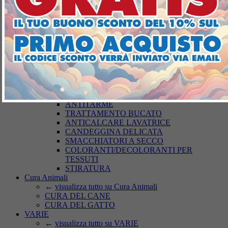
DETERGENZA BUCATO
←
visualizza tutto su DETERGENZA
BUCATO
SAPONI
DETERSIVI LAVATRICE
BUCATO A MANO
AMMORBIDENTI
PODS-DISCS LAVATRICE
CURA DEI TESSUTI
←
visualizza tutto su CURA DEI TESSUTI
ARTICOLI PER IL BUCATO
ANTITARME
TRATTAMENTO BUCATO
ANTICALCARE LAVATRICE
CANDEGGINA DELICATA
SMACCHIATORI A SECCO
COLORANTI/DECOLORANTI PER
TESSUTI
STIRATURA
Cura Animali
←
visualizza tutto su Cura Animali
CURA DEL CANE
CURA DEL GATTO
VARIE
←
visualizza tutto su VARIE