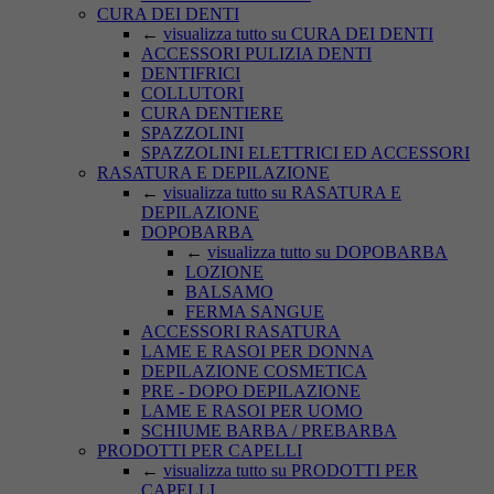
CURA DEI DENTI
←
visualizza tutto su CURA DEI DENTI
ACCESSORI PULIZIA DENTI
DENTIFRICI
COLLUTORI
CURA DENTIERE
SPAZZOLINI
SPAZZOLINI ELETTRICI ED ACCESSORI
RASATURA E DEPILAZIONE
←
visualizza tutto su RASATURA E
DEPILAZIONE
DOPOBARBA
←
visualizza tutto su DOPOBARBA
LOZIONE
BALSAMO
FERMA SANGUE
ACCESSORI RASATURA
LAME E RASOI PER DONNA
DEPILAZIONE COSMETICA
PRE - DOPO DEPILAZIONE
LAME E RASOI PER UOMO
SCHIUME BARBA / PREBARBA
PRODOTTI PER CAPELLI
←
visualizza tutto su PRODOTTI PER
CAPELLI