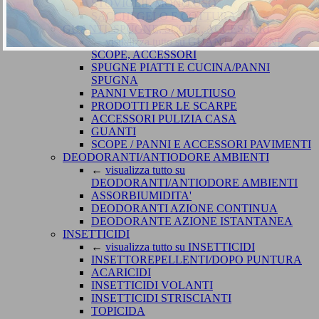
STOVIGLIE MONO USO
SACCHI GELO E COTTURA
GUANTI, SPUGNE, SCOPE, ACCESSORI
←
visualizza tutto su GUANTI, SPUGNE,
SCOPE, ACCESSORI
SPUGNE PIATTI E CUCINA/PANNI
SPUGNA
PANNI VETRO / MULTIUSO
PRODOTTI PER LE SCARPE
ACCESSORI PULIZIA CASA
GUANTI
SCOPE / PANNI E ACCESSORI PAVIMENTI
DEODORANTI/ANTIODORE AMBIENTI
←
visualizza tutto su
DEODORANTI/ANTIODORE AMBIENTI
ASSORBIUMIDITA'
DEODORANTI AZIONE CONTINUA
DEODORANTE AZIONE ISTANTANEA
INSETTICIDI
←
visualizza tutto su INSETTICIDI
INSETTOREPELLENTI/DOPO PUNTURA
ACARICIDI
INSETTICIDI VOLANTI
INSETTICIDI STRISCIANTI
TOPICIDA