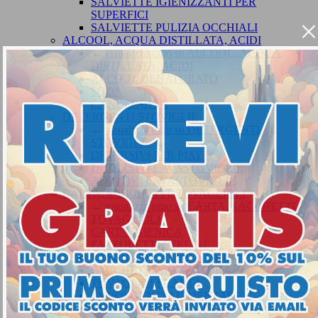
SALVIETTE IGIENIZZANTI PER
SUPERFICI
×
SALVIETTE PULIZIA OCCHIALI
ALCOOL, ACQUA DISTILLATA, ACIDI
←
visualizza tutto su ALCOOL, ACQUA
DISTILLATA, ACIDI
ALCOOL DENATURATO
SODA
CANDEGGINA
DETERGENTI STOVIGLIE
←
visualizza tutto su DETERGENTI
STOVIGLIE
DETERSIVI PER PIATTI
DETERSIVI LAVASTOVIGLIE
ADDITIVI LAVASTOVIGLIE
CARTA, SACCHETTI, TOVAGLIOLI
←
visualizza tutto su CARTA, SACCHETTI,
TOVAGLIOLI
CARTA IGIENICA
FAZZOLETTI / VELINE
VASCHETTE ALIMENTARI
SACCHETTI SPAZZATURA
TOVAGLIOLI CARTA
AVVOLGENTI ALIMENTARI
ASCIUGAMANI E CARTA CASA