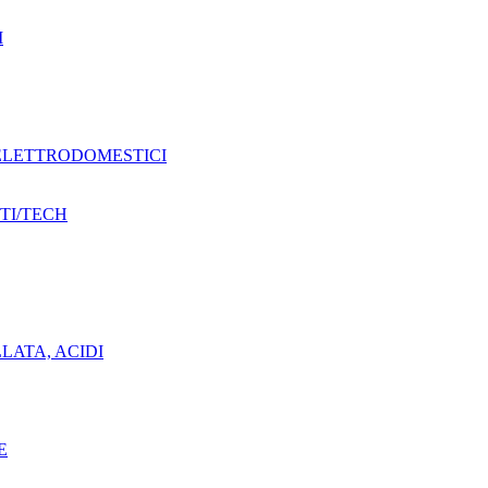
I
 ELETTRODOMESTICI
TI/TECH
ILLATA, ACIDI
E