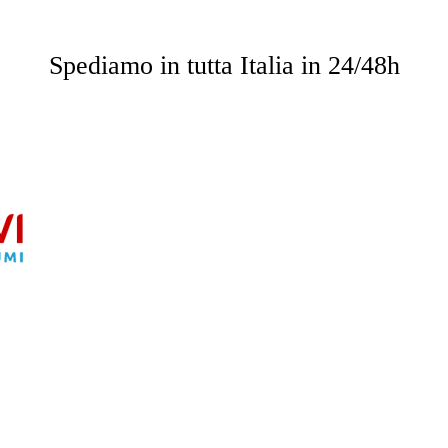
o saranno omaggio per importi superiori a 49.90 € e su impor