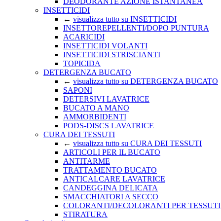
DEODORANTE AZIONE ISTANTANEA
INSETTICIDI
←
visualizza tutto su INSETTICIDI
INSETTOREPELLENTI/DOPO PUNTURA
ACARICIDI
INSETTICIDI VOLANTI
INSETTICIDI STRISCIANTI
TOPICIDA
DETERGENZA BUCATO
←
visualizza tutto su DETERGENZA BUCATO
SAPONI
DETERSIVI LAVATRICE
BUCATO A MANO
AMMORBIDENTI
PODS-DISCS LAVATRICE
CURA DEI TESSUTI
←
visualizza tutto su CURA DEI TESSUTI
ARTICOLI PER IL BUCATO
ANTITARME
TRATTAMENTO BUCATO
ANTICALCARE LAVATRICE
CANDEGGINA DELICATA
SMACCHIATORI A SECCO
COLORANTI/DECOLORANTI PER TESSUTI
STIRATURA