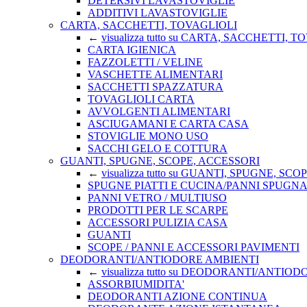
DETERSIVI LAVASTOVIGLIE
ADDITIVI LAVASTOVIGLIE
CARTA, SACCHETTI, TOVAGLIOLI
←
visualizza tutto su CARTA, SACCHETTI, 
CARTA IGIENICA
FAZZOLETTI / VELINE
VASCHETTE ALIMENTARI
SACCHETTI SPAZZATURA
TOVAGLIOLI CARTA
AVVOLGENTI ALIMENTARI
ASCIUGAMANI E CARTA CASA
STOVIGLIE MONO USO
SACCHI GELO E COTTURA
GUANTI, SPUGNE, SCOPE, ACCESSORI
←
visualizza tutto su GUANTI, SPUGNE, SC
SPUGNE PIATTI E CUCINA/PANNI SPUGN
PANNI VETRO / MULTIUSO
PRODOTTI PER LE SCARPE
ACCESSORI PULIZIA CASA
GUANTI
SCOPE / PANNI E ACCESSORI PAVIMENTI
DEODORANTI/ANTIODORE AMBIENTI
←
visualizza tutto su DEODORANTI/ANTIO
ASSORBIUMIDITA'
DEODORANTI AZIONE CONTINUA