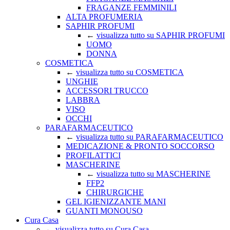
FRAGANZE FEMMINILI
ALTA PROFUMERIA
SAPHIR PROFUMI
←
visualizza tutto su SAPHIR PROFUMI
UOMO
DONNA
COSMETICA
←
visualizza tutto su COSMETICA
UNGHIE
ACCESSORI TRUCCO
LABBRA
VISO
OCCHI
PARAFARMACEUTICO
←
visualizza tutto su PARAFARMACEUTICO
MEDICAZIONE & PRONTO SOCCORSO
PROFILATTICI
MASCHERINE
←
visualizza tutto su MASCHERINE
FFP2
CHIRURGICHE
GEL IGIENIZZANTE MANI
GUANTI MONOUSO
Cura Casa
←
visualizza tutto su Cura Casa