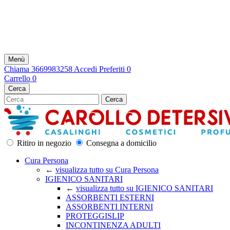
Le spese di consegna solo su Palerm
Menù
Chiama
3669983258
Accedi
Preferiti
0
Carrello
0
Cerca
Cerca
Ritiro in negozio
Consegna a domicilio
Cura Persona
←
visualizza tutto su Cura Persona
IGIENICO SANITARI
←
visualizza tutto su IGIENICO SANITARI
ASSORBENTI ESTERNI
ASSORBENTI INTERNI
PROTEGGISLIP
INCONTINENZA ADULTI