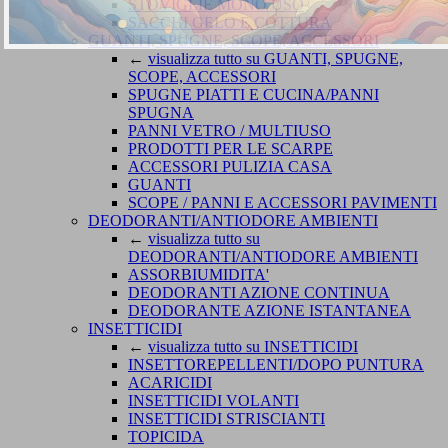
STOVIGLIE MONO USO
SACCHI GELO E COTTURA
GUANTI, SPUGNE, SCOPE, ACCESSORI
←
visualizza tutto su GUANTI, SPUGNE,
SCOPE, ACCESSORI
SPUGNE PIATTI E CUCINA/PANNI
SPUGNA
PANNI VETRO / MULTIUSO
PRODOTTI PER LE SCARPE
ACCESSORI PULIZIA CASA
GUANTI
SCOPE / PANNI E ACCESSORI PAVIMENTI
DEODORANTI/ANTIODORE AMBIENTI
←
visualizza tutto su
DEODORANTI/ANTIODORE AMBIENTI
ASSORBIUMIDITA'
DEODORANTI AZIONE CONTINUA
DEODORANTE AZIONE ISTANTANEA
INSETTICIDI
←
visualizza tutto su INSETTICIDI
INSETTOREPELLENTI/DOPO PUNTURA
ACARICIDI
INSETTICIDI VOLANTI
INSETTICIDI STRISCIANTI
TOPICIDA