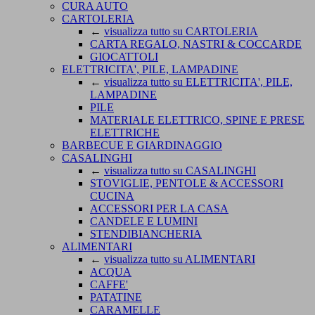
CURA AUTO
CARTOLERIA
←
visualizza tutto su CARTOLERIA
CARTA REGALO, NASTRI & COCCARDE
GIOCATTOLI
ELETTRICITA', PILE, LAMPADINE
←
visualizza tutto su ELETTRICITA', PILE,
LAMPADINE
PILE
MATERIALE ELETTRICO, SPINE E PRESE
ELETTRICHE
BARBECUE E GIARDINAGGIO
CASALINGHI
←
visualizza tutto su CASALINGHI
STOVIGLIE, PENTOLE & ACCESSORI
CUCINA
ACCESSORI PER LA CASA
CANDELE E LUMINI
STENDIBIANCHERIA
ALIMENTARI
←
visualizza tutto su ALIMENTARI
ACQUA
CAFFE'
PATATINE
CARAMELLE