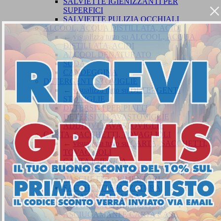
SALVIETTE IGIENIZZANTI PER
×
SUPERFICI
SALVIETTE PULIZIA OCCHIALI
ALCOOL, ACQUA DISTILLATA, ACIDI
←
visualizza tutto su ALCOOL, ACQUA
DISTILLATA, ACIDI
ALCOOL DENATURATO
SODA
CANDEGGINA
DETERGENTI STOVIGLIE
←
visualizza tutto su DETERGENTI
STOVIGLIE
DETERSIVI PER PIATTI
DETERSIVI LAVASTOVIGLIE
ADDITIVI LAVASTOVIGLIE
CARTA, SACCHETTI, TOVAGLIOLI
←
visualizza tutto su CARTA, SACCHETTI,
TOVAGLIOLI
CARTA IGIENICA
FAZZOLETTI / VELINE
VASCHETTE ALIMENTARI
SACCHETTI SPAZZATURA
TOVAGLIOLI CARTA
AVVOLGENTI ALIMENTARI
ASCIUGAMANI E CARTA CASA