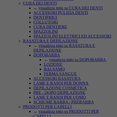
CURA DEI DENTI
←
visualizza tutto su CURA DEI DENTI
ACCESSORI PULIZIA DENTI
DENTIFRICI
COLLUTORI
CURA DENTIERE
SPAZZOLINI
SPAZZOLINI ELETTRICI ED ACCESSORI
RASATURA E DEPILAZIONE
←
visualizza tutto su RASATURA E
DEPILAZIONE
DOPOBARBA
←
visualizza tutto su DOPOBARBA
LOZIONE
BALSAMO
FERMA SANGUE
ACCESSORI RASATURA
LAME E RASOI PER DONNA
DEPILAZIONE COSMETICA
PRE - DOPO DEPILAZIONE
LAME E RASOI PER UOMO
SCHIUME BARBA / PREBARBA
PRODOTTI PER CAPELLI
←
visualizza tutto su PRODOTTI PER
CAPELLI