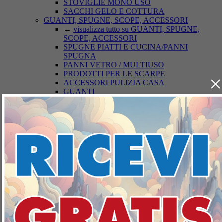
STOVIGLIE MONO USO
SACCHI GELO E COTTURA
GUANTI, SPUGNE, SCOPE, ACCESSORI
←
visualizza tutto su GUANTI, SPUGNE,
SCOPE, ACCESSORI
SPUGNE PIATTI E CUCINA/PANNI
SPUGNA
PANNI VETRO / MULTIUSO
PRODOTTI PER LE SCARPE
×
ACCESSORI PULIZIA CASA
GUANTI
SCOPE / PANNI E ACCESSORI PAVIMENTI
DEODORANTI/ANTIODORE AMBIENTI
←
visualizza tutto su
DEODORANTI/ANTIODORE AMBIENTI
ASSORBIUMIDITA'
DEODORANTI AZIONE CONTINUA
DEODORANTE AZIONE ISTANTANEA
INSETTICIDI
←
visualizza tutto su INSETTICIDI
INSETTOREPELLENTI/DOPO PUNTURA
ACARICIDI
INSETTICIDI VOLANTI
INSETTICIDI STRISCIANTI
TOPICIDA