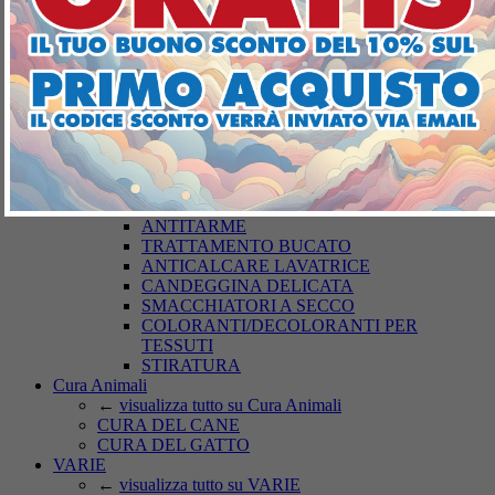
DETERGENZA BUCATO
←
visualizza tutto su DETERGENZA
BUCATO
SAPONI
DETERSIVI LAVATRICE
BUCATO A MANO
AMMORBIDENTI
PODS-DISCS LAVATRICE
CURA DEI TESSUTI
←
visualizza tutto su CURA DEI TESSUTI
ARTICOLI PER IL BUCATO
ANTITARME
TRATTAMENTO BUCATO
ANTICALCARE LAVATRICE
CANDEGGINA DELICATA
SMACCHIATORI A SECCO
COLORANTI/DECOLORANTI PER
TESSUTI
STIRATURA
Cura Animali
←
visualizza tutto su Cura Animali
CURA DEL CANE
CURA DEL GATTO
VARIE
←
visualizza tutto su VARIE