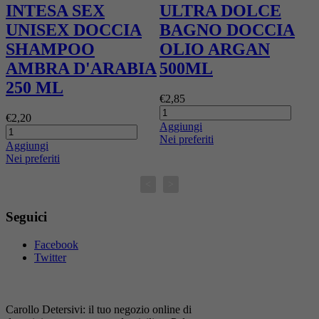
INTESA SEX
ULTRA DOLCE
UNISEX DOCCIA
BAGNO DOCCIA
SHAMPOO
OLIO ARGAN
AMBRA D'ARABIA
500ML
€
250 ML
€2,85
A
€2,20
N
Aggiungi
Nei preferiti
Aggiungi
Nei preferiti
<
>
Seguici
Facebook
Twitter
Carollo Detersivi: il tuo negozio online di