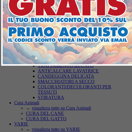
DETERGENZA BUCATO
←
visualizza tutto su DETERGENZA
BUCATO
SAPONI
DETERSIVI LAVATRICE
BUCATO A MANO
AMMORBIDENTI
PODS-DISCS LAVATRICE
CURA DEI TESSUTI
←
visualizza tutto su CURA DEI TESSUTI
ARTICOLI PER IL BUCATO
ANTITARME
TRATTAMENTO BUCATO
ANTICALCARE LAVATRICE
CANDEGGINA DELICATA
SMACCHIATORI A SECCO
COLORANTI/DECOLORANTI PER
TESSUTI
STIRATURA
Cura Animali
←
visualizza tutto su Cura Animali
CURA DEL CANE
CURA DEL GATTO
VARIE
←
visualizza tutto su VARIE