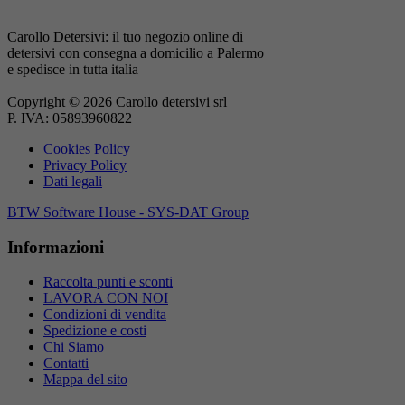
Carollo Detersivi: il tuo negozio online di
detersivi con consegna a domicilio a Palermo
e spedisce in tutta italia
Copyright © 2026 Carollo detersivi srl
P. IVA: 05893960822
Cookies Policy
Privacy Policy
Dati legali
BTW Software House - SYS-DAT Group
Informazioni
Raccolta punti e sconti
LAVORA CON NOI
Condizioni di vendita
Spedizione e costi
Chi Siamo
Contatti
Mappa del sito