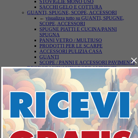
STOVIGLIE MONO USO
SACCHI GELO E COTTURA
GUANTI, SPUGNE, SCOPE, ACCESSORI
←
visualizza tutto su GUANTI, SPUGNE,
SCOPE, ACCESSORI
SPUGNE PIATTI E CUCINA/PANNI
SPUGNA
PANNI VETRO / MULTIUSO
PRODOTTI PER LE SCARPE
ACCESSORI PULIZIA CASA
×
GUANTI
SCOPE / PANNI E ACCESSORI PAVIMENTI
DEODORANTI/ANTIODORE AMBIENTI
←
visualizza tutto su
DEODORANTI/ANTIODORE AMBIENTI
ASSORBIUMIDITA'
DEODORANTI AZIONE CONTINUA
DEODORANTE AZIONE ISTANTANEA
INSETTICIDI
←
visualizza tutto su INSETTICIDI
INSETTOREPELLENTI/DOPO PUNTURA
ACARICIDI
INSETTICIDI VOLANTI
INSETTICIDI STRISCIANTI
TOPICIDA