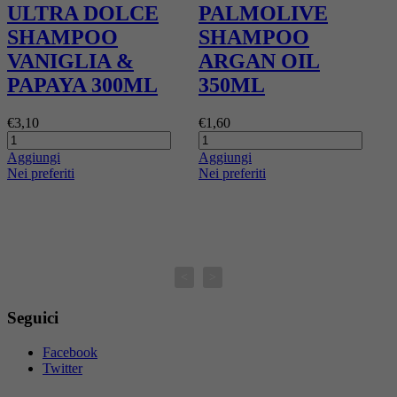
ULTRA DOLCE
PALMOLIVE
SHAMPOO
SHAMPOO
VANIGLIA &
ARGAN OIL
PAPAYA 300ML
350ML
€3,10
€1,60
Aggiungi
Aggiungi
€
Nei preferiti
Nei preferiti
A
N
<
>
Seguici
Facebook
Twitter