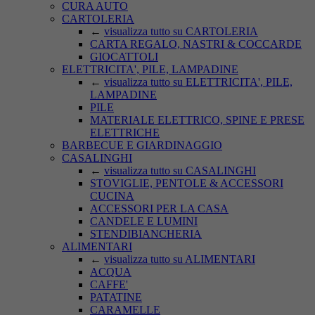
CURA AUTO
CARTOLERIA
←
visualizza tutto su CARTOLERIA
CARTA REGALO, NASTRI & COCCARDE
GIOCATTOLI
ELETTRICITA', PILE, LAMPADINE
←
visualizza tutto su ELETTRICITA', PILE,
LAMPADINE
PILE
MATERIALE ELETTRICO, SPINE E PRESE
ELETTRICHE
BARBECUE E GIARDINAGGIO
CASALINGHI
←
visualizza tutto su CASALINGHI
STOVIGLIE, PENTOLE & ACCESSORI
CUCINA
ACCESSORI PER LA CASA
CANDELE E LUMINI
STENDIBIANCHERIA
ALIMENTARI
←
visualizza tutto su ALIMENTARI
ACQUA
CAFFE'
PATATINE
CARAMELLE