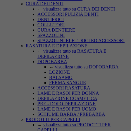
CURA DEI DENTI
←
visualizza tutto su CURA DEI DENTI
ACCESSORI PULIZIA DENTI
DENTIFRICI
COLLUTORI
CURA DENTIERE
SPAZZOLINI
SPAZZOLINI ELETTRICI ED ACCESSORI
RASATURA E DEPILAZIONE
←
visualizza tutto su RASATURA E
DEPILAZIONE
DOPOBARBA
←
visualizza tutto su DOPOBARBA
LOZIONE
BALSAMO
FERMA SANGUE
ACCESSORI RASATURA
LAME E RASOI PER DONNA
DEPILAZIONE COSMETICA
PRE - DOPO DEPILAZIONE
LAME E RASOI PER UOMO
SCHIUME BARBA / PREBARBA
PRODOTTI PER CAPELLI
←
visualizza tutto su PRODOTTI PER
CAPELLI