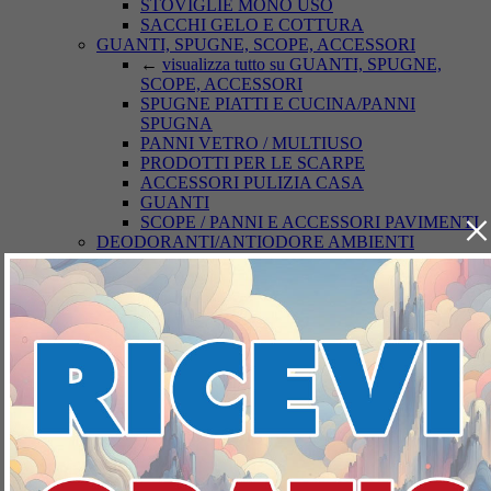
STOVIGLIE MONO USO
SACCHI GELO E COTTURA
GUANTI, SPUGNE, SCOPE, ACCESSORI
←
visualizza tutto su GUANTI, SPUGNE,
SCOPE, ACCESSORI
SPUGNE PIATTI E CUCINA/PANNI
SPUGNA
PANNI VETRO / MULTIUSO
PRODOTTI PER LE SCARPE
ACCESSORI PULIZIA CASA
GUANTI
×
SCOPE / PANNI E ACCESSORI PAVIMENTI
DEODORANTI/ANTIODORE AMBIENTI
←
visualizza tutto su
DEODORANTI/ANTIODORE AMBIENTI
ASSORBIUMIDITA'
DEODORANTI AZIONE CONTINUA
DEODORANTE AZIONE ISTANTANEA
INSETTICIDI
←
visualizza tutto su INSETTICIDI
INSETTOREPELLENTI/DOPO PUNTURA
ACARICIDI
INSETTICIDI VOLANTI
INSETTICIDI STRISCIANTI
TOPICIDA