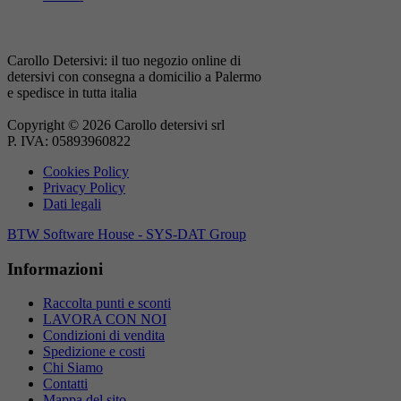
Carollo Detersivi: il tuo negozio online di
detersivi con consegna a domicilio a Palermo
e spedisce in tutta italia
Copyright © 2026 Carollo detersivi srl
P. IVA: 05893960822
Cookies Policy
Privacy Policy
Dati legali
BTW Software House - SYS-DAT Group
Informazioni
Raccolta punti e sconti
LAVORA CON NOI
Condizioni di vendita
Spedizione e costi
Chi Siamo
Contatti
Mappa del sito