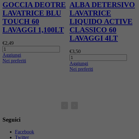
GOCCIA DEOTRE
ALBA DETERSIVO
LAVATRICE BLU
LAVATRICE
TOUCH 60
LIQUIDO ACTIVE
LAVAGGI 1,100LT
CLASSICO 60
W
LAVAGGI 4LT
€2,49
€
€3,50
Aggiungi
A
Nei preferiti
N
Aggiungi
Nei preferiti
<
>
Seguici
Facebook
Twitter