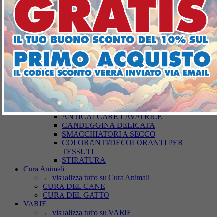
DETERGENZA BUCATO
←
visualizza tutto su DETERGENZA
BUCATO
SAPONI
DETERSIVI LAVATRICE
BUCATO A MANO
AMMORBIDENTI
PODS-DISCS LAVATRICE
CURA DEI TESSUTI
←
visualizza tutto su CURA DEI TESSUTI
ARTICOLI PER IL BUCATO
ANTITARME
TRATTAMENTO BUCATO
ANTICALCARE LAVATRICE
CANDEGGINA DELICATA
SMACCHIATORI A SECCO
COLORANTI/DECOLORANTI PER
TESSUTI
STIRATURA
Cura Animali
←
visualizza tutto su Cura Animali
CURA DEL CANE
CURA DEL GATTO
VARIE
←
visualizza tutto su VARIE