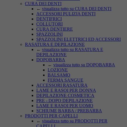
CURA DEI DENTI
←
visualizza tutto su CURA DEI DENTI
ACCESSORI PULIZIA DENTI
DENTIFRICI
COLLUTORI
CURA DENTIERE
SPAZZOLINI
SPAZZOLINI ELETTRICI ED ACCESSORI
RASATURA E DEPILAZIONE
←
visualizza tutto su RASATURA E
DEPILAZIONE
DOPOBARBA
←
visualizza tutto su DOPOBARBA
LOZIONE
BALSAMO
FERMA SANGUE
ACCESSORI RASATURA
LAME E RASOI PER DONNA
DEPILAZIONE COSMETICA
PRE - DOPO DEPILAZIONE
LAME E RASOI PER UOMO
SCHIUME BARBA / PREBARBA
PRODOTTI PER CAPELLI
←
visualizza tutto su PRODOTTI PER
CAPELLI