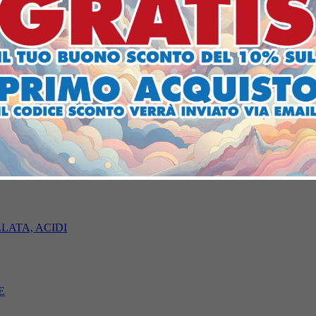
I
 ELETTRODOMESTICI
TI/TECH
ILLATA, ACIDI
E