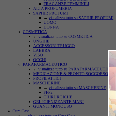
FRAGANZE FEMMINILI
ALTA PROFUMERIA
SAPHIR PROFUMI
←
visualizza tutto su SAPHIR PROFUMI
UOMO
DONNA
COSMETICA
←
visualizza tutto su COSMETICA
UNGHIE
ACCESSORI TRUCCO
LABBRA
VISO
OCCHI
PARAFARMACEUTICO
←
visualizza tutto su PARAFARMACEUTICO
MEDICAZIONE & PRONTO SOCCORSO
PROFILATTICI
MASCHERINE
←
visualizza tutto su MASCHERINE
FFP2
CHIRURGICHE
GEL IGIENIZZANTE MANI
GUANTI MONOUSO
Cura Casa
←
visualizza tutto su Cura Casa