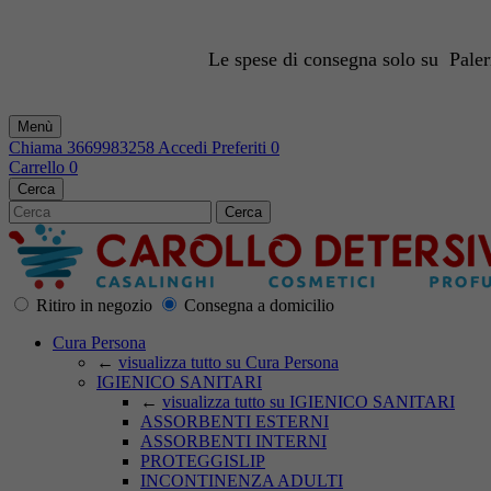
Le spese di consegna solo su Palerm
Menù
Chiama
3669983258
Accedi
Preferiti
0
Carrello
0
Cerca
Cerca
Ritiro in negozio
Consegna a domicilio
Cura Persona
←
visualizza tutto su Cura Persona
IGIENICO SANITARI
←
visualizza tutto su IGIENICO SANITARI
ASSORBENTI ESTERNI
ASSORBENTI INTERNI
PROTEGGISLIP
INCONTINENZA ADULTI