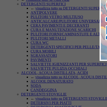
DETERGENTI SUPERFICI
←
visualizza tutto su DETERGENTI SUPERFIC
ANTIPOLVERE
PULITORI VETRO MULTIUSO
ANTICALCARE/PULITORE UNIVERSALE
CERA PAVIMENTI E DECERANTI
CURA E MANUTENZIONE SCARICHI
PULITORI FORNI/CAMINI/STUFE E ALTRI
PULITORI METALLI
CURA WC
DETERGENTI SPECIFICI PER PELLE/TAPPE
CURA MOBILI
SGRASSATORI
PAVIMENTI
SALVIETTE IGIENIZZANTI PER SUPERFICI
SALVIETTE PULIZIA OCCHIALI
ALCOOL, ACQUA DISTILLATA, ACIDI
←
visualizza tutto su ALCOOL, ACQUA DIST
ALCOOL DENATURATO
SODA
CANDEGGINA
DETERGENTI STOVIGLIE
←
visualizza tutto su DETERGENTI STOVIGLI
DETERSIVI PER PIATTI