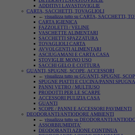
DETERSIVI LAVASTOVIGLIE
ADDITIVI LAVASTOVIGLIE
CARTA, SACCHETTI, TOVAGLIOLI
←
visualizza tutto su CARTA, SACCHETTI, 
CARTA IGIENICA
FAZZOLETTI / VELINE
VASCHETTE ALIMENTARI
SACCHETTI SPAZZATURA
TOVAGLIOLI CARTA
AVVOLGENTI ALIMENTARI
ASCIUGAMANI E CARTA CASA
STOVIGLIE MONO USO
SACCHI GELO E COTTURA
GUANTI, SPUGNE, SCOPE, ACCESSORI
←
visualizza tutto su GUANTI, SPUGNE, SC
SPUGNE PIATTI E CUCINA/PANNI SPUGN
PANNI VETRO / MULTIUSO
PRODOTTI PER LE SCARPE
ACCESSORI PULIZIA CASA
GUANTI
SCOPE / PANNI E ACCESSORI PAVIMENTI
DEODORANTI/ANTIODORE AMBIENTI
←
visualizza tutto su DEODORANTI/ANTIO
ASSORBIUMIDITA'
DEODORANTI AZIONE CONTINUA