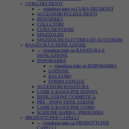
CURA DEI DENTI
←
visualizza tutto su CURA DEI DENTI
ACCESSORI PULIZIA DENTI
DENTIFRICI
COLLUTORI
CURA DENTIERE
SPAZZOLINI
SPAZZOLINI ELETTRICI ED ACCESSORI
RASATURA E DEPILAZIONE
←
visualizza tutto su RASATURA E
DEPILAZIONE
DOPOBARBA
←
visualizza tutto su DOPOBARBA
LOZIONE
BALSAMO
FERMA SANGUE
ACCESSORI RASATURA
LAME E RASOI PER DONNA
DEPILAZIONE COSMETICA
PRE - DOPO DEPILAZIONE
LAME E RASOI PER UOMO
SCHIUME BARBA / PREBARBA
PRODOTTI PER CAPELLI
←
visualizza tutto su PRODOTTI PER
CAPELLI