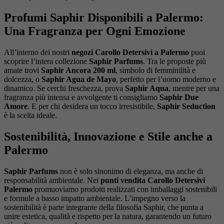
Profumi Saphir Disponibili a Palermo:
Una Fragranza per Ogni Emozione
All’interno dei nostri
negozi Carollo Detersivi a Palermo
puoi
scoprire l’intera collezione
Saphir Parfums
. Tra le proposte più
amate trovi
Saphir Ancora 200 ml
, simbolo di femminilità e
dolcezza, o
Saphir Agua de Mayo
, perfetto per l’uomo moderno e
dinamico. Se cerchi freschezza, prova
Saphir Aqua
, mentre per una
fragranza più intensa e avvolgente ti consigliamo
Saphir Due
Amore
. E per chi desidera un tocco irresistibile,
Saphir Seduction
è la scelta ideale.
Sostenibilità, Innovazione e Stile anche a
Palermo
Saphir Parfums
non è solo sinonimo di eleganza, ma anche di
responsabilità ambientale. Nei
punti vendita Carollo Detersivi
Palermo
promuoviamo prodotti realizzati con imballaggi sostenibili
e formule a basso impatto ambientale. L’impegno verso la
sostenibilità è parte integrante della filosofia Saphir, che punta a
unire estetica, qualità e rispetto per la natura, garantendo un futuro