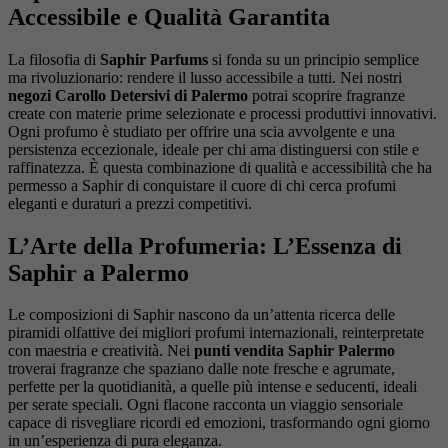
Accessibile e Qualità Garantita
La filosofia di
Saphir Parfums
si fonda su un principio semplice
ma rivoluzionario: rendere il lusso accessibile a tutti. Nei nostri
negozi Carollo Detersivi di Palermo
potrai scoprire fragranze
create con materie prime selezionate e processi produttivi innovativi.
Ogni profumo è studiato per offrire una scia avvolgente e una
persistenza eccezionale, ideale per chi ama distinguersi con stile e
raffinatezza. È questa combinazione di qualità e accessibilità che ha
permesso a Saphir di conquistare il cuore di chi cerca profumi
eleganti e duraturi a prezzi competitivi.
L’Arte della Profumeria: L’Essenza di
Saphir a Palermo
Le composizioni di Saphir nascono da un’attenta ricerca delle
piramidi olfattive dei migliori profumi internazionali, reinterpretate
con maestria e creatività. Nei
punti vendita Saphir Palermo
troverai fragranze che spaziano dalle note fresche e agrumate,
perfette per la quotidianità, a quelle più intense e seducenti, ideali
per serate speciali. Ogni flacone racconta un viaggio sensoriale
capace di risvegliare ricordi ed emozioni, trasformando ogni giorno
in un’esperienza di pura eleganza.