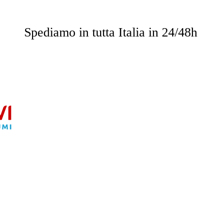
o saranno omaggio per importi superiori a 49.90 € e su impor