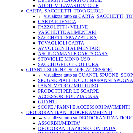
DETERSIVI LAVASTOVIGLIE
ADDITIVI LAVASTOVIGLIE
CARTA, SACCHETTI, TOVAGLIOLI
←
visualizza tutto su CARTA, SACCHETTI, 
CARTA IGIENICA
FAZZOLETTI / VELINE
VASCHETTE ALIMENTARI
SACCHETTI SPAZZATURA
TOVAGLIOLI CARTA
AVVOLGENTI ALIMENTARI
ASCIUGAMANI E CARTA CASA
STOVIGLIE MONO USO
SACCHI GELO E COTTURA
GUANTI, SPUGNE, SCOPE, ACCESSORI
←
visualizza tutto su GUANTI, SPUGNE, SC
SPUGNE PIATTI E CUCINA/PANNI SPUGN
PANNI VETRO / MULTIUSO
PRODOTTI PER LE SCARPE
ACCESSORI PULIZIA CASA
GUANTI
SCOPE / PANNI E ACCESSORI PAVIMENTI
DEODORANTI/ANTIODORE AMBIENTI
←
visualizza tutto su DEODORANTI/ANTIO
ASSORBIUMIDITA'
DEODORANTI AZIONE CONTINUA