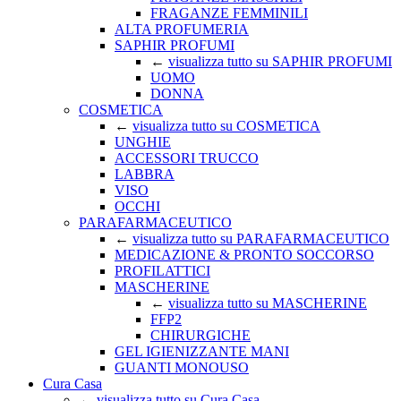
FRAGANZE FEMMINILI
ALTA PROFUMERIA
SAPHIR PROFUMI
←
visualizza tutto su SAPHIR PROFUMI
UOMO
DONNA
COSMETICA
←
visualizza tutto su COSMETICA
UNGHIE
ACCESSORI TRUCCO
LABBRA
VISO
OCCHI
PARAFARMACEUTICO
←
visualizza tutto su PARAFARMACEUTICO
MEDICAZIONE & PRONTO SOCCORSO
PROFILATTICI
MASCHERINE
←
visualizza tutto su MASCHERINE
FFP2
CHIRURGICHE
GEL IGIENIZZANTE MANI
GUANTI MONOUSO
Cura Casa
←
visualizza tutto su Cura Casa