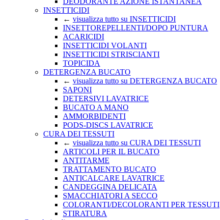
DEODORANTE AZIONE ISTANTANEA
INSETTICIDI
←
visualizza tutto su INSETTICIDI
INSETTOREPELLENTI/DOPO PUNTURA
ACARICIDI
INSETTICIDI VOLANTI
INSETTICIDI STRISCIANTI
TOPICIDA
DETERGENZA BUCATO
←
visualizza tutto su DETERGENZA BUCATO
SAPONI
DETERSIVI LAVATRICE
BUCATO A MANO
AMMORBIDENTI
PODS-DISCS LAVATRICE
CURA DEI TESSUTI
←
visualizza tutto su CURA DEI TESSUTI
ARTICOLI PER IL BUCATO
ANTITARME
TRATTAMENTO BUCATO
ANTICALCARE LAVATRICE
CANDEGGINA DELICATA
SMACCHIATORI A SECCO
COLORANTI/DECOLORANTI PER TESSUTI
STIRATURA