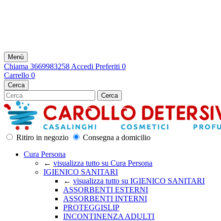
Le spese di consegna solo su Palerm
Menù
Chiama
3669983258
Accedi
Preferiti
0
Carrello
0
Cerca
Cerca
Ritiro in negozio
Consegna a domicilio
Cura Persona
←
visualizza tutto su Cura Persona
IGIENICO SANITARI
←
visualizza tutto su IGIENICO SANITARI
ASSORBENTI ESTERNI
ASSORBENTI INTERNI
PROTEGGISLIP
INCONTINENZA ADULTI