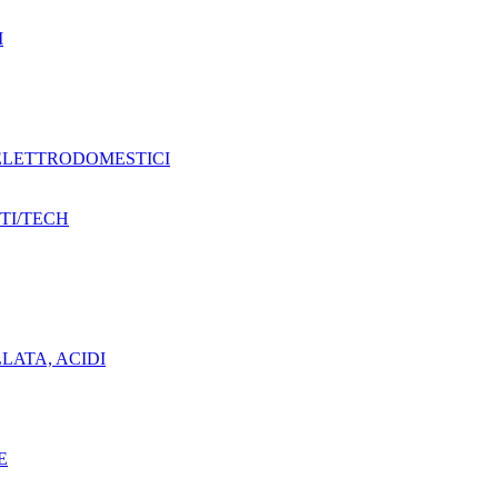
I
 ELETTRODOMESTICI
TI/TECH
ILLATA, ACIDI
E